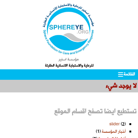
مؤسسة اسفير
للرعاية والاستجابة الانسانية الطارئة
Skip
التجاوز
القائمة
to
إلى
لا يوجد شيء
المحتوى
secondary
content
تستطيع ايضا تصفح اقسام الموقع
slider
(2)
أخبار المؤسسة
(1)