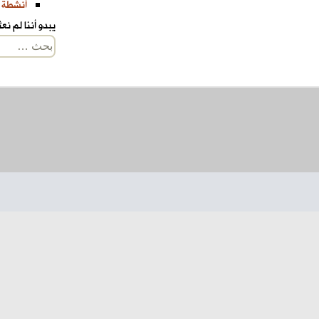
أنشطة 
يبدو أننا لم ن
البحث
عن: