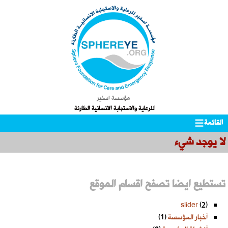
مؤسسة اسفير
للرعاية والاستجابة الانسانية الطارئة
Skip
التجاوز
القائمة
to
إلى
لا يوجد شيء
المحتوى
secondary
content
تستطيع ايضا تصفح اقسام الموقع
slider
(2)
أخبار المؤسسة
(1)