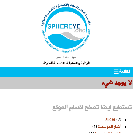
مؤسسة اسفير
للرعاية والاستجابة الانسانية الطارئة
Skip
التجاوز
القائمة
to
إلى
لا يوجد شيء
المحتوى
secondary
content
تستطيع ايضا تصفح اقسام الموقع
slider
(2)
أخبار المؤسسة
(1)