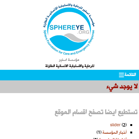
مؤسسة اسفير
للرعاية والاستجابة الانسانية الطارئة
Skip
التجاوز
القائمة
to
إلى
لا يوجد شيء
المحتوى
secondary
content
تستطيع ايضا تصفح اقسام الموقع
slider
(2)
أخبار المؤسسة
(1)