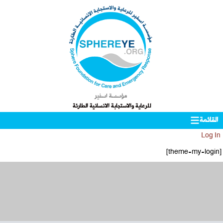
مؤسسة اسفير
للرعاية والاستجابة الانسانية الطارئة
Skip
التجاوز
القائمة
to
إلى
Log In
المحتوى
secondary
[theme-my-login]
content